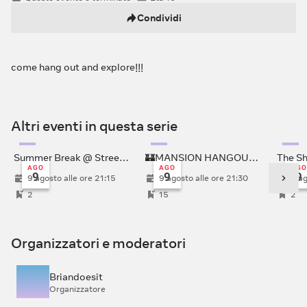
Condividi
come hang out and explore!!!
Altri eventi in questa serie
Organizzato da Briandoesit
Organizzato da Briandoesit
Summer Break @ Street Lyfe
🏰MANSION HANGOUT 🏰
The S
AGO
AGO
AGO
9
9
9
9 agosto alle ore 21:15
9 agosto alle ore 21:30
9 ag
2
15
2
Organizzatori e moderatori
Briandoesit
Organizzatore